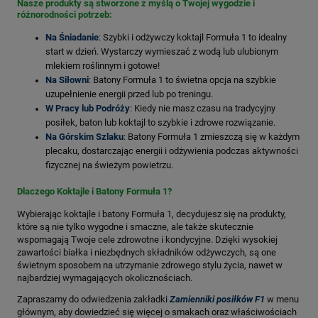
Nasze produkty są stworzone z myślą o Twojej wygodzie i
różnorodności potrzeb:
Na Śniadanie
: Szybki i odżywczy koktajl Formuła 1 to idealny
start w dzień. Wystarczy wymieszać z wodą lub ulubionym
mlekiem roślinnym i gotowe!
Na Siłowni
: Batony Formuła 1 to świetna opcja na szybkie
uzupełnienie energii przed lub po treningu.
W Pracy lub Podróży
: Kiedy nie masz czasu na tradycyjny
posiłek, baton lub koktajl to szybkie i zdrowe rozwiązanie.
Na Górskim Szlaku
: Batony Formuła 1 zmieszczą się w każdym
plecaku, dostarczając energii i odżywienia podczas aktywności
fizycznej na świeżym powietrzu.
Dlaczego Koktajle i Batony Formuła 1?
Wybierając koktajle i batony Formuła 1, decydujesz się na produkty,
które są nie tylko wygodne i smaczne, ale także skutecznie
wspomagają Twoje cele zdrowotne i kondycyjne. Dzięki wysokiej
zawartości białka i niezbędnych składników odżywczych, są one
świetnym sposobem na utrzymanie zdrowego stylu życia, nawet w
najbardziej wymagających okolicznościach.
Zapraszamy do odwiedzenia zakładki
Zamienniki posiłków F1
w menu
głównym, aby dowiedzieć się więcej o smakach oraz właściwościach