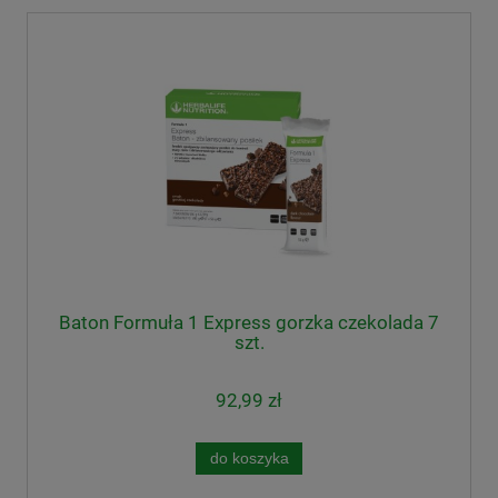
Baton Formuła 1 Express gorzka czekolada 7
szt.
92,99 zł
do koszyka