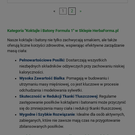
«
1
2
»
Kategoria "Koktajle i Batony Formuła 1" w Sklepie HerbaForma.pl
Nasze koktajle i batony nie tylko zachwycają smakiem, ale także
oferują liczne korzyści zdrowotne, wspierając efektywne zarządzanie
masą ciała:
Pełnowartościowe Posiłki
: Dostarczają wszystkich
niezbędnych składników odżywczych przy zachowaniu niskiej
kaloryczności.
Wysoka Zawartość Białka
: Pomagają w budowaniu i
utrzymaniu masy mięśniowej, co jest kluczowe w procesie
odchudzania i modelowania sylwetki.
Skuteczność w Redukcji Tkanki Tłuszczowej
: Regularne
zastępowanie posiłków koktajlami i batonami może przyczynić
się do zmniejszenia masy ciała i redukcji tkanki tłuszczowej.
Wygodne i Szybkie Rozwiązanie
: Idealne dla osób aktywnych,
zabieganych, które nie zawsze mają czas na przygotowanie
zbilansowanych posiłków.