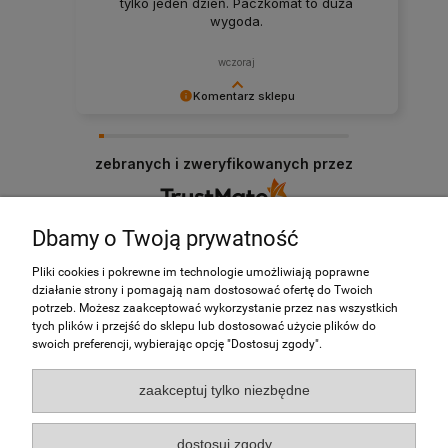
tylko jeden dzień. Paczkomat to duża
wygoda.
wczoraj
Komentarz sklepu
Wielkie dzięki za opinię! Do zobaczenia przy
kolejnych zakupach.
zebranych i zweryfikowanych przez
Dbamy o Twoją prywatność
O nas
Pliki cookies i pokrewne im technologie umożliwiają poprawne
działanie strony i pomagają nam dostosować ofertę do Twoich
potrzeb. Możesz zaakceptować wykorzystanie przez nas wszystkich
Obsługa klienta
tych plików i przejść do sklepu lub dostosować użycie plików do
swoich preferencji, wybierając opcję "Dostosuj zgody".
Pomoc
zaakceptuj tylko niezbędne
Wsparcie klienta
dostosuj zgody